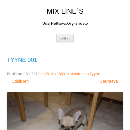
MIX LINE´S
Uusi Nettisivu.Org -sivusto
Siirry
Valikko
sisältöön
TYYNE 001
Published
8.2.2012
at
2816 × 1880
in
Muistoissa Tyyne
.
← Edellinen
Seuraava →