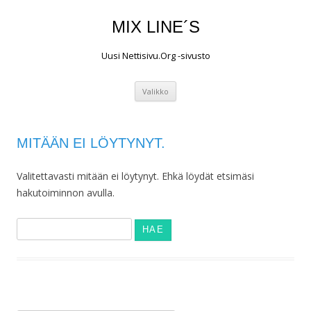
MIX LINE´S
Uusi Nettisivu.Org -sivusto
Siirry
Valikko
sisältöön
MITÄÄN EI LÖYTYNYT.
Valitettavasti mitään ei löytynyt. Ehkä löydät etsimäsi
hakutoiminnon avulla.
Haku: