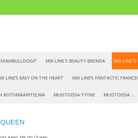
Siirry
sisältöön
ANSKANBULLDOGIT
MIX LINE`S BEAUTY BRENDA
MIX LINE´S
IX LINE’S EASY ON THE HEART
MIX LINE’S FANTASTIC FRANC
N ROTUMÄÄRITELMÄ
MUISTOISSA TYYNE
MUISTOISSA….
M QUEEN
ine’s Keep Me I’m Queen