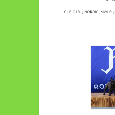
C.I.B,C.I.B.-J NORDIC JMVA 