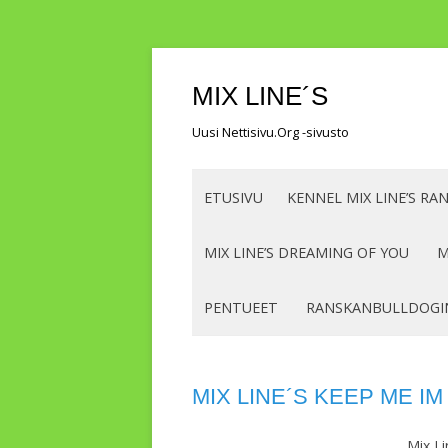
MIX LINE´S
Uusi Nettisivu.Org -sivusto
ETUSIVU
KENNEL MIX LINE’S R
MIX LINE’S DREAMING OF YOU
M
PENTUEET
RANSKANBULLDOGI
MIX LINE´S KEEP ME I
Mix L